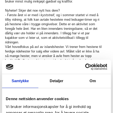
bruker minst mulig innkjøpt gjødsel og kraftfor.
Nyheter! Skjer det noe nytt hos dere?
- Første året vi er med i
kyststreif
,
og i sommer startet vi med å
tilby ridning, at folk kan avtale hesteleie med ledsager-timer og ri
på hestene våre i trygge omgivelser. Dette er en aktivitet som
foregår hele året. Har en liten innendørs treningsbane, så er det
dårlig vær ute holder vi på innendørs. I tillegg har vi et par
kajakker som vi leier ut, som et aktivitetstilbud i tillegg til
ridningen.
Vårt hovedfokus på avl av islandshester. Vi trener frem hestene til
ferdige ridehester for salg eller videre avl. Målet vårt er ikke å ha
så mange hester, men vi ønsker å avle frem hester av topp
kvalitet! De fleste av hingstene vi har brukt i vår avl er høyt
premierte hingster som har gjort det veldig godt i NM og VM.
Gjennom et avlsprogrammet Worldfengur velger vi ut hingster
med kvaliteter som vi tenker vil passe med hoppene våre. Det er
kvaliteter som lynne, eksteriør, rid-barhet, vilje osv. Dette synes
Samtykke
Detaljer
Om
vi er veldig givende og gøy å drive med. Vi er heller ikke alene,
det er et miljø her på Nordmøre og Trøndelag som driver med
islandshester, og som vi er en del av.
Denne nettsiden anvender cookies
(Worldfengur er en database over alle islandshester. Databasen
registrere hester av rasen i alle land, og er et viktig redskap i
Vi bruker informasjonskapsler for å gi innhold og
sammenheng med målrettet avl på rasen. Alle hestene er DNA-
annonser et personlig preg, for å levere sosiale