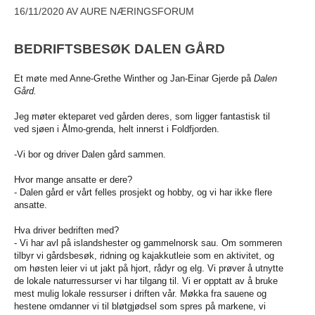
16/11/2020
AV AURE NÆRINGSFORUM
BEDRIFTSBESØK DALEN GÅRD
Et møte med Anne-Grethe Winther og Jan-Einar Gjerde på
Dalen
Gård.
Jeg møter ekteparet ved gården deres, som ligger fantastisk til
ved sjøen i Ålmo-grenda, helt innerst i Foldfjorden.
-Vi bor og driver Dalen gård sammen.
Hvor mange ansatte er dere?
- Dalen gård er vårt felles prosjekt og hobby, og vi har ikke flere
ansatte.
Hva driver bedriften med?
- Vi har avl på islandshester og gammelnorsk sau. Om sommeren
tilbyr vi gårdsbesøk, ridning og kajakkutleie som en aktivitet, og
om høsten leier vi ut jakt på hjort, rådyr og elg. Vi prøver å utnytte
de lokale naturressurser vi har tilgang til. Vi er opptatt av å bruke
mest mulig lokale ressurser i driften vår. Møkka fra sauene og
hestene omdanner vi til bløtgjødsel som spres på markene, vi