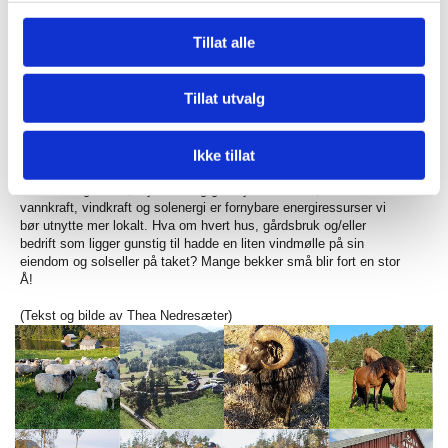
endring, hva ville du prioritert for Aures næringsliv?
- Vi er opptatt av fornybar energi og å kunne ta å i bruk lokale
Tillat alle
naturressurser. Produksjon av småskala lokal energi, lokal skog
til lokale bygg, lokal mat produsert på lokale ressurser. Som
ordfører ville vi jobba for å få ansatt en bærekraftminister som
Tillat utvalg
skulle jobbet kun med fornybar energi og bærekraft. På Ålmo er vi
sju grunneiere som i 2006 bygde minikraftverket
Ålmo Energi
,
som produserer strøm ved hjelp av vannkraft til ca 200
husstander pr. år. Viser at det er mulig om vi evner å samarbeide!
Ikke tillat
Vi har mange elver, mye vind og godt lys her i Aure, så både
vannkraft, vindkraft og solenergi er fornybare energiressurser vi
bør utnytte mer lokalt. Hva om hvert hus, gårdsbruk og/eller
bedrift som ligger gunstig til hadde en liten vindmølle på sin
eiendom og solseller på taket? Mange bekker små blir fort en stor
Å!
(Tekst og bilde av Thea Nedresæter)