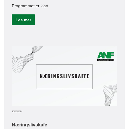
Programmet er klart
Le
Les mer
06/06/20
Sik
reg
30/05/2024
ANF 
frem
Næringslivskafe