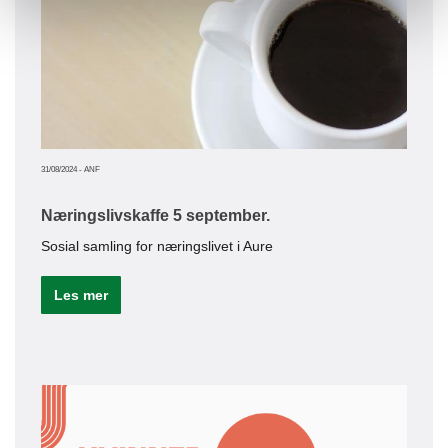
19/10/20
Bed
Vi ha
Le
31/08/2024
-
ANF
Næringslivskaffe 5 september.
Sosial samling for næringslivet i Aure
13/10/20
Les mer
Bed
Tove
Fold
Le