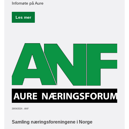
Infomøte på Aure
Les mer
16/05/20
Hør
nas
ANF 
Riks
høri
uttal
saks
Le
26/04/2024
-
ANF
Samling næringsforeningene i Norge
09/03/20