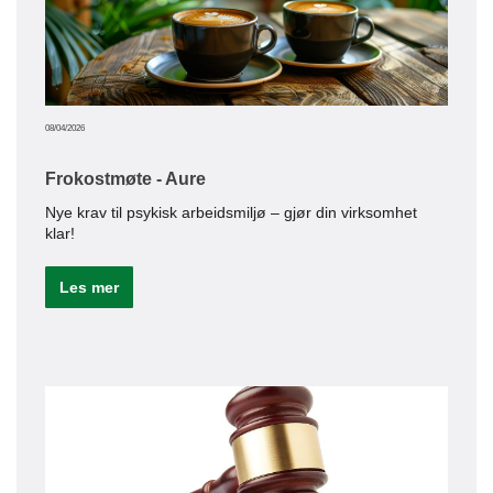
Le
08/04/2026
Frokostmøte - Aure
Nye krav til psykisk arbeidsmiljø – gjør din virksomhet
klar!
Les mer
13/04/20
KY
Muli
Aure