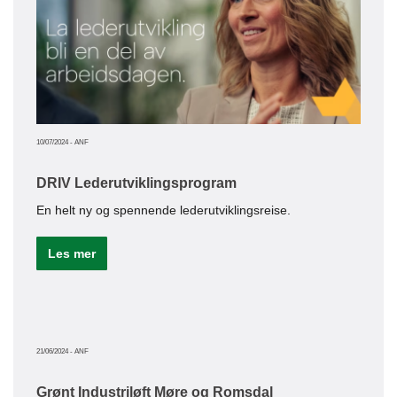
02/10/20
Inns
Høri
10/07/2024
-
ANF
Le
DRIV Lederutviklingsprogram
En helt ny og spennende lederutviklingsreise.
Les mer
30/09/20
Bed
Moni
side
21/06/2024
-
ANF
Le
Grønt Industriløft Møre og Romsdal