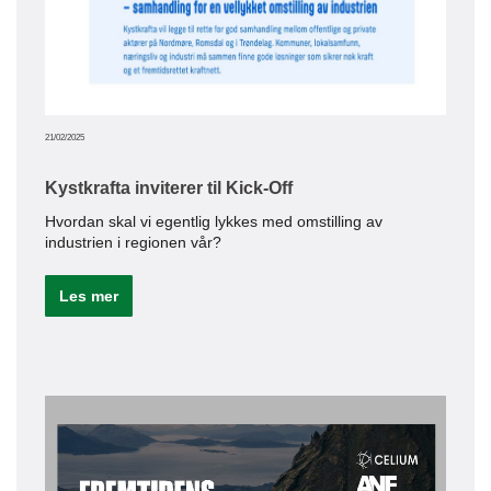
ANF 
for 
Le
21/02/2025
Kystkrafta inviterer til Kick-Off
16/12/20
Hvordan skal vi egentlig lykkes med omstilling av
industrien i regionen vår?
Bed
Les mer
Vi t
Le