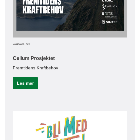
01/11/2024
-
ANF
Celium Prosjektet
02/12/20
Fremtidens Kraftbehov
Bed
Les mer
En b
Le