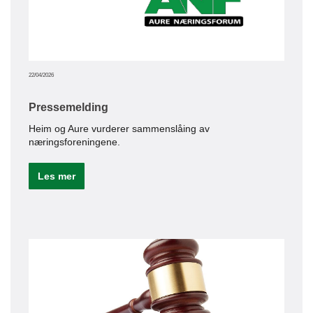
22/04/2026
Pressemelding
Heim og Aure vurderer sammenslåing av
næringsforeningene.
Les mer
04/05/20
Ferg
Høri
Le