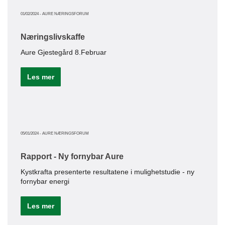
pros
01/02/2024
-
AURE NÆRINGSFORUM
Le
Næringslivskaffe
Aure Gjestegård 8.Februar
Les mer
03/12/20
Vel
Aure
05/01/2024
-
AURE NÆRINGSFORUM
få b
Næri
Rapport - Ny fornybar Aure
Le
Kystkrafta presenterte resultatene i mulighetstudie - ny
fornybar energi
Les mer