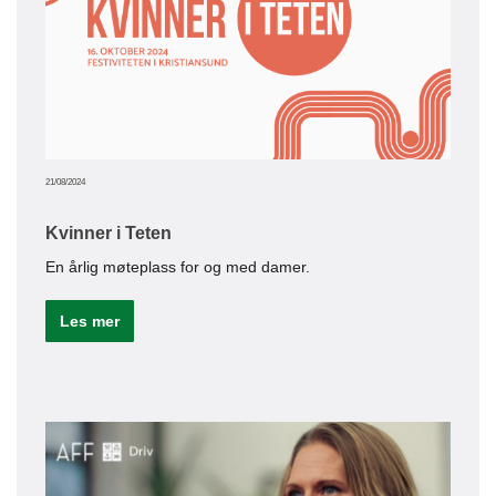
07/10/20
Bed
Det 
Tjel
21/08/2024
Kvinner i Teten
Le
En årlig møteplass for og med damer.
Les mer