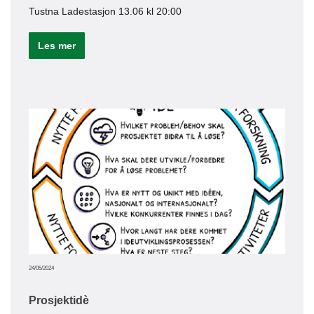
Tustna Ladestasjon 13.06 kl 20:00
Le
Les mer
21/05/20
Nye
Nor
Nord
invi
vedl
24/05/2024
Prosjektidè
Le