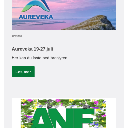
Le
15/07/2025
Aureveka 19-27.juli
Her kan du laste ned brosjyren.
Les mer
01/02/20
Nye
Velk