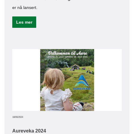
er nå lansert.
Les mer
23/09/20
Bed
Sørn
båte
Le
16/09/20
18/06/2024
Bed
Aureveka 2024
Aure