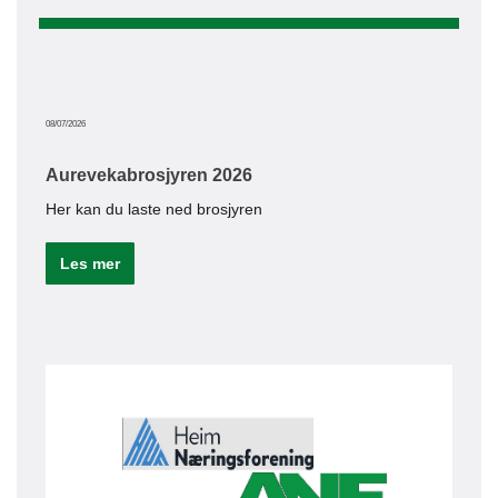
08/07/2026
Aurevekabrosjyren 2026
Her kan du laste ned brosjyren
Les mer
05/05/20
Bed
En a
Le