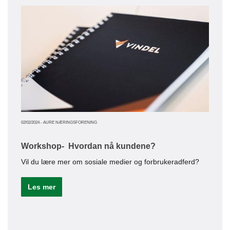
17/12/20
BED
El-br
02/02/2024
-
AURE NÆRINGSFORENING
Le
Workshop- Hvordan nå kundene?
Vil du lære mer om sosiale medier og forbrukeradferd?
Les mer
08/12/20
Bed
Nytt