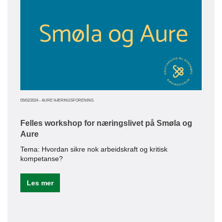
somm
SMN 
midt
som
Le
05/02/2024
-
AURE NÆRINGSFORENING
16/03/20
Felles workshop for næringslivet på Smøla og
Aure
Aur
Tema: Hvordan sikre nok arbeidskraft og kritisk
Aure
kompetanse?
Visi
komm
Les mer
verd
Le