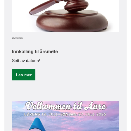
Le
26/03/2026
Innkalling til årsmøte
Sett av datoen!
Les mer
09/02/20
Bed
Vi t