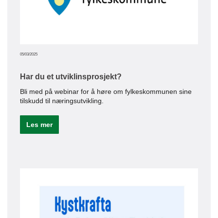
Le
05/03/2025
Har du et utviklinsprosjekt?
Bli med på webinar for å høre om fylkeskommunen sine
tilskudd til næringsutvikling.
Les mer
16/12/20
Sta
Nor