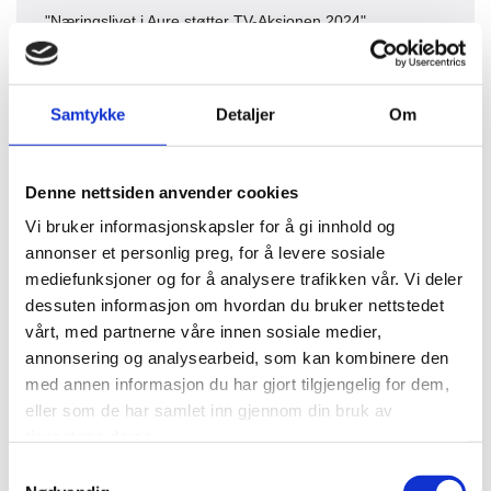
"Næringslivet i Aure støtter TV-Aksjonen 2024"
Les mer
Samtykke
Detaljer
Om
Denne nettsiden anvender cookies
11/11/20
Vi bruker informasjonskapsler for å gi innhold og
annonser et personlig preg, for å levere sosiale
Bed
mediefunksjoner og for å analysere trafikken vår. Vi deler
Avde
dessuten informasjon om hvordan du bruker nettstedet
vårt, med partnerne våre innen sosiale medier,
annonsering og analysearbeid, som kan kombinere den
Le
med annen informasjon du har gjort tilgjengelig for dem,
eller som de har samlet inn gjennom din bruk av
06/09/2024
-
ANF
tjenestene deres.
Samtykkevalg
Næringslivskaffe på Tustna Ladestasjon
28/10/20