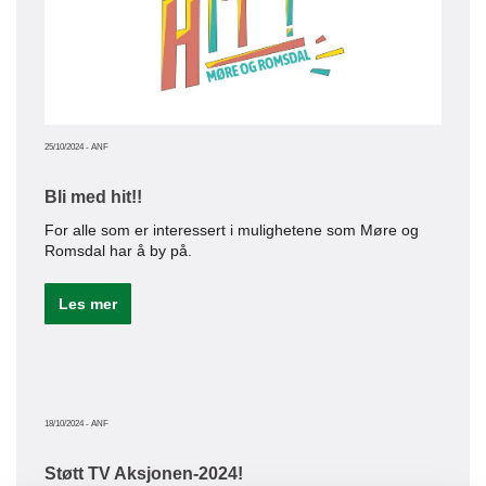
25/10/2024
-
ANF
Bli med hit!!
18/11/20
For alle som er interessert i mulighetene som Møre og
Romsdal har å by på.
Bed
I da
Les mer
Espe
Le
18/10/2024
-
ANF
Støtt TV Aksjonen-2024!