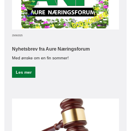
Le
25/06/2025
Nyhetsbrev fra Aure Næringsforum
Med ønske om en fin sommer!
Les mer
19/01/20
Bed
En a