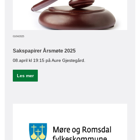
Le
01/04/2025
Sakspapirer Årsmøte 2025
08.april kl 19:15 på Aure Gjestegård.
Les mer
23/12/20
Bed
OBRO
eien