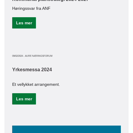
03/05/20
Høringssvar fra ANF
Inf
Les mer
Det 
utfo
forn
finn
foru
09/02/2024
-
AURE NÆRINGSFORUM
Le
Yrkesmessa 2024
Et vellykket arrangement.
19/04/20
Les mer
Spa
som
Ette
bedr