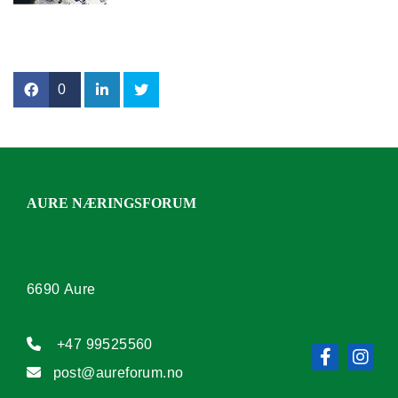
0
AURE NÆRINGSFORUM
6690 Aure

+47 99525560

post@aureforum.no