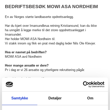
BEDRIFTSBESØK MOWI ASA NORDHEIM
En av Norges størte landbaserte opdrettsanlegg.
Har du kjørt over Imarsundbrua retning Kristiansund, kan du ikke
ha unngått å legge merke til det store oppdrettsanlegget i
Imarsundet.
Her holder MOWI ASA Nordheim til.
Vi stakk innom og fikk en prat med daglig leder Nils Ole Klevjer.
Hva er navnet på bedriften?
MOWI ASA avd Nordheim
Hvor mange ansatte er dere?
Pr i dag er vi 26 ansatte og ytterligere rekruttering pågår.
Hva driver bedriften med?
Vi driver med produksjon av settefisk av laks.
Hvor gammel er bedriften?
Oppstart på Nordheim er så langt tilbake som 1978, da med
Samtykke
Detaljer
Om
annen eier. Stolt Sea Farm overtok anlegget i 1983 , ble
fusjonert med Marine Harvest i 2005. Der er vi enda, bare at
Marine Harvest har skiftet navn til MOWI ASA . Vi er det største