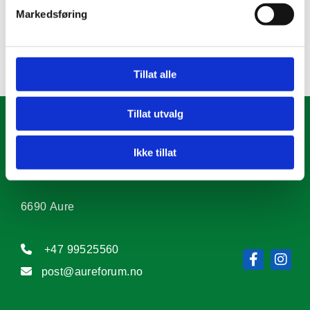
Markedsføring
0
Tillat alle
Tillat utvalg
AURE NÆRINGSFORUM
Ikke tillat
6690 Aure

+47 99525560

post@aureforum.no