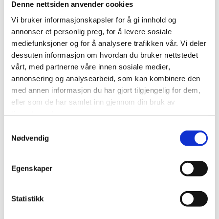
Denne nettsiden anvender cookies
FELLES WORKSHOP FOR
Vi bruker informasjonskapsler for å gi innhold og
NÆRINGSLIVET PÅ SMØLA OG AURE
annonser et personlig preg, for å levere sosiale
mediefunksjoner og for å analysere trafikken vår. Vi deler
Tema: Hvordan sikre nok arbeidskraft og kritisk kompetanse?
dessuten informasjon om hvordan du bruker nettstedet
Tid: 11.mars.2024 kl. 11:00 - kl. 14:00
vårt, med partnerne våre innen sosiale medier,
Sted: Gurisenteret
annonsering og analysearbeid, som kan kombinere den
med annen informasjon du har gjort tilgjengelig for dem,
Våre undersøkelser viser at Nordmøre har utfordringer med å
eller som de har samlet inn gjennom din bruk av
rekruttere nok arbeidskraft og kritisk kompetanse til regionen.
tjenestene deres.
Derfor inviterer nå KNN til en rekke workshoper på Nordmøre.
Skal vi finne gode og langsiktige løsninger på denne utfordringen,
Samtykkevalg
er vi avhengige av innspill fra arbeids- og næringslivet lokalt.
Nødvendig
11.mars kl. 11.00-14.00 avholder vi felles arrangement for Smøla
Egenskaper
og Aure på Gurisenteret.
Jan-Erik Larsen og Pernille Celine Engdahl fra Kruse Larsen vil
bistå oss i dette arbeidet - og vi håper at du og din virksomhet
deltar!
Statistikk
For mere info og påmelding.