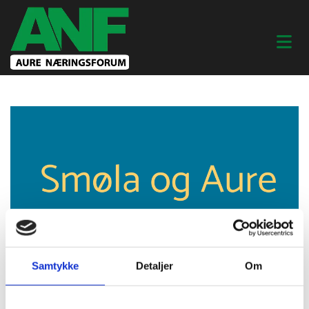
Samtykke
Detaljer
Om
05/02/2024
AV AURE NÆRINGSFORENING