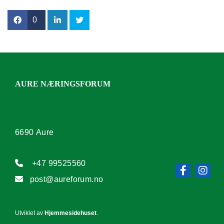
0
AURE NÆRINGSFORUM
6690 Aure

+47 99525560

post@aureforum.no
Utviklet av
Hjemmesidehuset
.