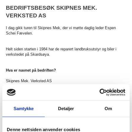
BEDRIFTSBESØK SKIPNES MEK.
VERKSTED AS
I dag gikk turen til Skipnes Mek, der vi møtte daglig leder Espen
Schei Fævelen.
Helt siden starten i 1984 har de reparert landbruksutstyr og biler i
verkstedet på Skardsøya.
Hva er navnet på bedriften?
Skipnes Mek. Verksted AS
Hvor mange ansatte er dere?
Pr i dag er vi 4 ansatte.
Vi har ansatt en ny bilmekaniker som skal starte hos oss i slutten
Samtykke
Detaljer
Om
av November
Hva driver bedriften med?
Denne nettsiden anvender cookies