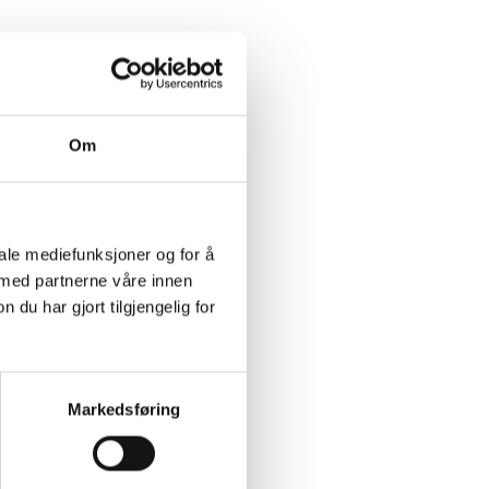
ksjon i Norge? V/ Equinor-
Om
iale mediefunksjoner og for å
 med partnerne våre innen
u har gjort tilgjengelig for
æringsliv og samferdsel.
Markedsføring