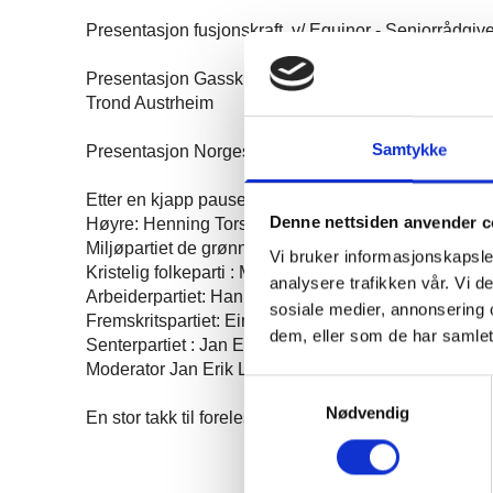
Presentasjon fusjonskraft v/ Equinor - Seniorrådgiv
Presentasjon Gasskraft. Hvilke tekniske og kommersie
Trond Austrheim
Samtykke
Presentasjon Norges Energifremtid v/ Det Norske Ver
Etter en kjapp pause fikk vi representanter fra alle d
Denne nettsiden anvender c
Høyre: Henning Torset
Miljøpartiet de grønne: Monika Wessel
Vi bruker informasjonskapsler
Kristelig folkeparti : Morten Finset Ingvaldsen
analysere trafikken vår. Vi 
Arbeiderpartiet: Hanne Berit Brekken
sosiale medier, annonsering 
Fremskritspartiet: Einar Ørbog
dem, eller som de har samlet
Senterpartiet : Jan Einar Gjerde og Stine Wigum Ha
Moderator Jan Erik Larsen styrte debatten med stø hå
Samtykkevalg
Nødvendig
En stor takk til forelesere og politikere som stilte op