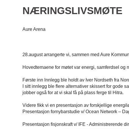
NÆRINGSLIVSMØTE
Aure Arena
28.august arrangerte vi, sammen med Aure Kommune
Hovedtemaene for møtet var energi, samferdsel og n
Første inn lnnlegg ble holdt av Iver Nordseth fra N
I sitt innlegg ble flere alternativer skissert for god
jobber også for at vi skal få på plass ferge til Hitra.
Videre fikk vi en presentasjon av forskjellige energil
Presentasjon fornybarstudie v/ Ocean Network – Dagl
Presentasjon fisjonskraft v/ IFE - Administrerende dir