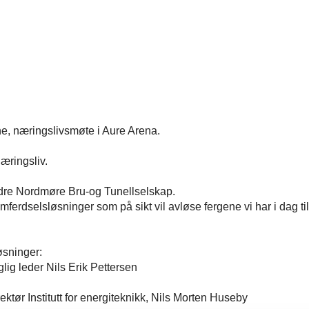
, næringslivsmøte i Aure Arena.
æringsliv.
ordre Nordmøre Bru-og Tunellselskap.
e samferdselsløsninger som på sikt vil avløse fergene vi har i dag 
øsninger:
ig leder Nils Erik Pettersen
ektør Institutt for energiteknikk, Nils Morten Huseby