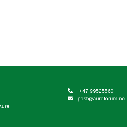

+47 99525560

post@aureforum.no
Aure