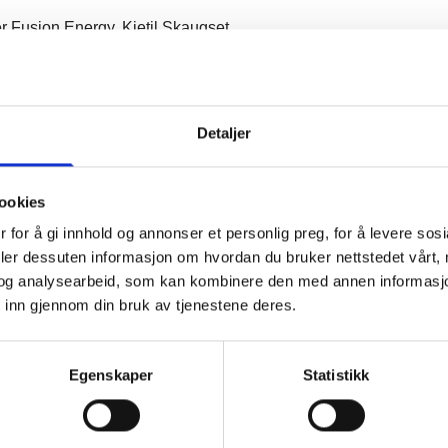
er Fusion Energy, Kjetil Skaugset
lle utfordringer hindrer bruk av norsk naturgass til strømprodu
Detaljer
itas - Forskningsleder for energiomstilling i DNV, Sverre Alvik
e politiske partiene i Aure opp på scenen.
ookies
 for å gi innhold og annonser et personlig preg, for å levere sos
deler dessuten informasjon om hvordan du bruker nettstedet vårt,
og analysearbeid, som kan kombinere den med annen informasjon d
 inn gjennom din bruk av tjenestene deres.
gen.
nd, og fikk politikerne til og besvare spørmål om både kraft, n
Egenskaper
Statistikk
p på dette møtet.