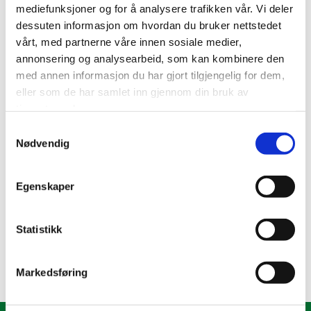
mediefunksjoner og for å analysere trafikken vår. Vi deler
INNKALLING TIL ÅRSMØTE
dessuten informasjon om hvordan du bruker nettstedet
vårt, med partnerne våre innen sosiale medier,
Sett av datoen!
annonsering og analysearbeid, som kan kombinere den
Eplehuset - Kjørsvikbugen onsdag 29.april kl 19:00
med annen informasjon du har gjort tilgjengelig for dem,
Frist for innsending av saker til årsmøte er satt til søndag 19.april
eller som de har samlet inn gjennom din bruk av
Saker sendes på epost til post@aureforum.no.
tjenestene deres.
Fullstendig saksliste legges ut på vår hjemmeside senest 1 uke
Samtykkevalg
før årsmøte.
Nødvendig
For å ha stemmerett på årsmøte, må du representere en
medlemsbedrift.
Hver medlemsbedrift kan stille med en stemmeberettiget.
Egenskaper
Eventuelle andre fra samme bedrift har kun uttalelsesrett.
Statistikk
0
Markedsføring