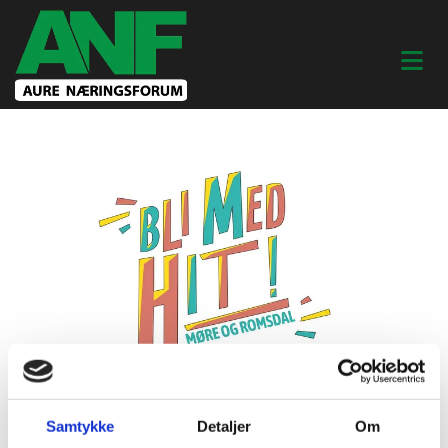
25/10/2024
AV ANF
Samtykke
Detaljer
Om