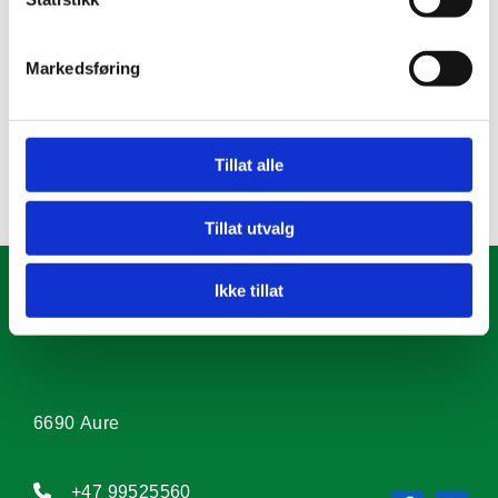
Her skal vi vise frem det beste Møre og Romsdal har å by på: Et
spennende arbeidsliv og mange gode muligheter i en fantastisk
region der det er godt å jobbe og bo!
Markedsføring
Les mer, og meld deg på som aktør eller besøkende her.
Tillat alle
0
Tillat utvalg
Ikke tillat
AURE NÆRINGSFORUM
6690 Aure

+47 99525560