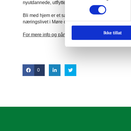
nyutdannede, utflyttere og andre hjem. Bli med oss 
Bli med hjem er et samarbeid mellom Kristiansund
næringslivet i Møre og Romsdal går sammen om å rek
Ikke tillat
For mere info og påmelding
0