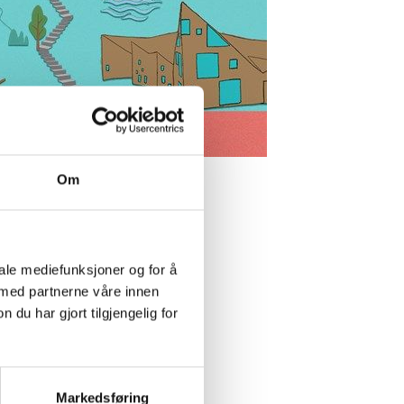
Om
iale mediefunksjoner og for å
 med partnerne våre innen
u har gjort tilgjengelig for
sen til å rekruttere studenter,
Markedsføring