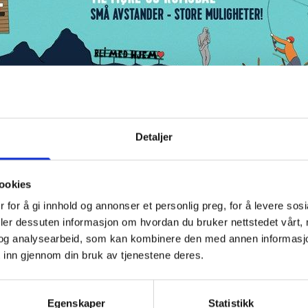
Detaljer
MØRE OG ROMSDAL
ookies
 for å gi innhold og annonser et personlig preg, for å levere sos
deler dessuten informasjon om hvordan du bruker nettstedet vårt,
ansatte?
og analysearbeid, som kan kombinere den med annen informasjon d
 inn gjennom din bruk av tjenestene deres.
NDHEIM
satte? Vil du møte mulig framtidig ansatte? Gå ikke glipp av sjan
Egenskaper
Statistikk