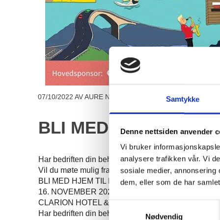
07/10/2022
AV AURE NÆRINGSFORUM
Samtykke
BLI MED HJEM TIL 
Denne nettsiden anvender c
Vi bruker informasjonskapsler
analysere trafikken vår. Vi 
Har bedriften din behov for ny kompetanse og flere 
Vil du møte mulig framtidig ansatte?
sosiale medier, annonsering 
BLI MED HJEM TIL MØRE OG ROMSDAL
dem, eller som de har samlet
16. NOVEMBER 2022
CLARION HOTEL & CONGRESS CENTER I TRO
Samtykkevalg
Har bedriften din behov for ny kompetanse og flere an
Nødvendig