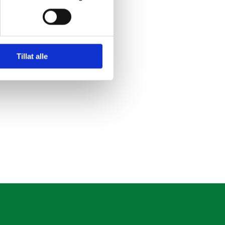
eningen i Ålesund, der
muligheter.
Tillat alle