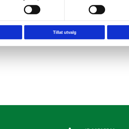
til Trondheim 16. november!
 og Nordmøre Næringsforum, Molde Næringsforum og Næringsfor
ruttere kompetanse til en region med små avstander og store 
Tillat utvalg