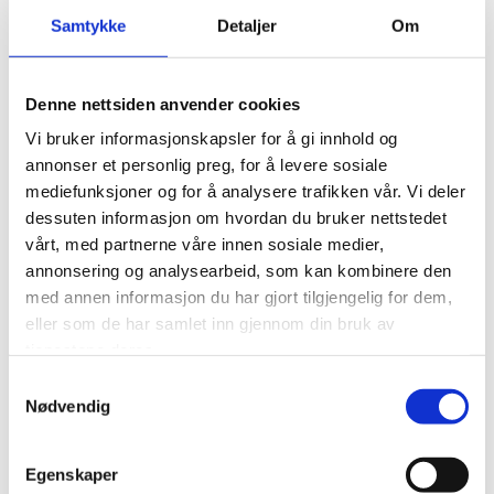
Samtykke
Detaljer
Om
TUSTNA LADESTASJON
Hengekøye hotell, overnatting, mat og aktiviteter
Denne nettsiden anvender cookies
Daglig leder: Mona Kristiansen
Epost: tustnaladestasjon@gmail.com
Vi bruker informasjonskapsler for å gi innhold og
Tlf: 92289016
annonser et personlig preg, for å levere sosiale
mediefunksjoner og for å analysere trafikken vår. Vi deler
Hjemmeside
Facebook
dessuten informasjon om hvordan du bruker nettstedet
Kyststreif
vårt, med partnerne våre innen sosiale medier,
annonsering og analysearbeid, som kan kombinere den
VÅR HISTORIE
Vårt sted fikk navnet «Tustna Ladestasjon» fordi det er nettopp
med annen informasjon du har gjort tilgjengelig for dem,
dette det har vært for vår familie og bygda i mange år. En
eller som de har samlet inn gjennom din bruk av
ladestasjon for kropp og sjel!
tjenestene deres.
Skog, strand og svaberg har vært med på å gi oss ny energi og
en avslappende pause.
Samtykkevalg
Vi vil nå gi flere gleden av å bli pleiet av de naturlig gode
Nødvendig
omgivelsene.
Med uvurderlig hjelp fra familie og gode venner vil vi jobbe hardt
for å gi våre gjester en god opplevelse
samtidig som vi tar vare på gårdens ressurser, våre tradisjoner og
Egenskaper
de fantastiske omgivelsene vi er så heldig å få forvalte.