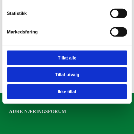
Vi ønsker dere varmt velkommen!
Hilsen Mona og Pål Kristiansen
Statistikk
Markedsføring
Tillat alle
0
Tillat utvalg
Ikke tillat
AURE NÆRINGSFORUM