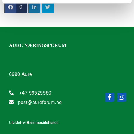
0
AURE NÆRINGSFORUM
6690 Aure

+47 99525560

post@aureforum.no
Utviklet av
Hjemmesidehuset
.