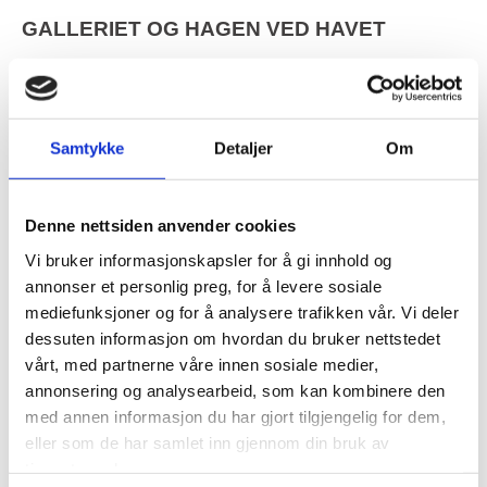
GALLERIET OG HAGEN VED HAVET
Kunstutstilling, orangeri og hage.
Daglig leder: Per Kristian Solbakken
Samtykke
Detaljer
Om
Epost: pk@gallerietvedhavet.no
Tlf: 994 52 528
Bedriftsbesøk
Denne nettsiden anvender cookies
Hjemmeside Galleriet ved havet
Vi bruker informasjonskapsler for å gi innhold og
Hjemmeside Hagen ved havet
annonser et personlig preg, for å levere sosiale
Facebook
mediefunksjoner og for å analysere trafikken vår. Vi deler
dessuten informasjon om hvordan du bruker nettstedet
Hos oss får du kunstopplevelser både i galleri og hage.
vårt, med partnerne våre innen sosiale medier,
Eksotiske planter i vårt orangeri (glasshus).
annonsering og analysearbeid, som kan kombinere den
I hagen, blant busker, trær, dufter og skulpturer kan du nyte
med annen informasjon du har gjort tilgjengelig for dem,
stillheten med bekkeklukk og fuglesang.
eller som de har samlet inn gjennom din bruk av
Vår spesialitet gallerikake, kan du nyte med en god kopp kaffe.
tjenestene deres.