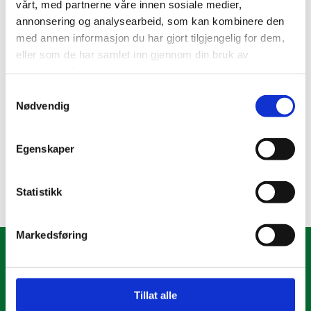
vårt, med partnerne våre innen sosiale medier,
LEIF ARVE VINJE
annonsering og analysearbeid, som kan kombinere den
med annen informasjon du har gjort tilgjengelig for dem,
Sjarkfiske
eller som de har samlet inn gjennom din bruk av
tjenestene deres.
Kontaktperson: Leif Arve Vinje
Mail : stormfiske@gmail.com
Samtykkevalg
Tlf: 91116537
Nødvendig
Bedriftsbesøk
Egenskaper
0
Statistikk
Markedsføring
AURE NÆRINGSFORUM
Tillat alle