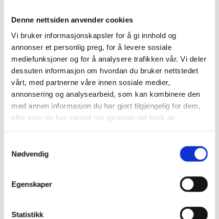
SKIPNES MEK. VERKSTED
Denne nettsiden anvender cookies
Bil og landbruksverksted.
Vi bruker informasjonskapsler for å gi innhold og
annonser et personlig preg, for å levere sosiale
Daglig leder: Espen Schei Fævelen
mediefunksjoner og for å analysere trafikken vår. Vi deler
Epost: espen@skipnesmek.no
Tlf: 957 90 708
dessuten informasjon om hvordan du bruker nettstedet
Tlf: 71 64 56 71
vårt, med partnerne våre innen sosiale medier,
annonsering og analysearbeid, som kan kombinere den
Bedriftsbesøk
med annen informasjon du har gjort tilgjengelig for dem,
Hjemmeside
eller som de har samlet inn gjennom din bruk av
tjenestene deres.
Facebook
Samtykkevalg
Nødvendig
Skipnes Mek. Verksted er underleverandør av A-K maskiner. Vi
Egenskaper
selger alle produkter og deler A-K maskiner
leverer.Traktormerkene vi fører er New Holland og Case. Små
maskiner som motorsager og hageutstyr leveres fra Husquarna.
Statistikk
Landbruksrekvisita leverer vi også fra Grene som blant annet er